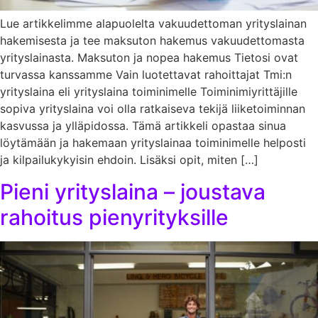
Lue artikkelimme alapuolelta vakuudettoman yrityslainan
hakemisesta ja tee maksuton hakemus vakuudettomasta
yrityslainasta. Maksuton ja nopea hakemus Tietosi ovat
turvassa kanssamme Vain luotettavat rahoittajat Tmi:n
yrityslaina eli yrityslaina toiminimelle Toiminimiyrittäjille
sopiva yrityslaina voi olla ratkaiseva tekijä liiketoiminnan
kasvussa ja ylläpidossa. Tämä artikkeli opastaa sinua
löytämään ja hakemaan yrityslainaa toiminimelle helposti
ja kilpailukykyisin ehdoin. Lisäksi opit, miten […]
Pieni yrityslaina – joustava
rahoitus pienyrityksille