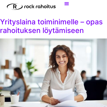
Tietoa Yritysrahoituksesta
Henkilökohtainen Laina
Yrityslaina toiminimelle – opas
rahoituksen löytämiseen