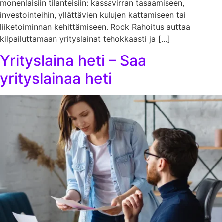
monenlaisiin tilanteisiin: kassavirran tasaamiseen,
investointeihin, yllättävien kulujen kattamiseen tai
liiketoiminnan kehittämiseen. Rock Rahoitus auttaa
kilpailuttamaan yrityslainat tehokkaasti ja […]
Yrityslaina heti – Saa
yrityslainaa heti