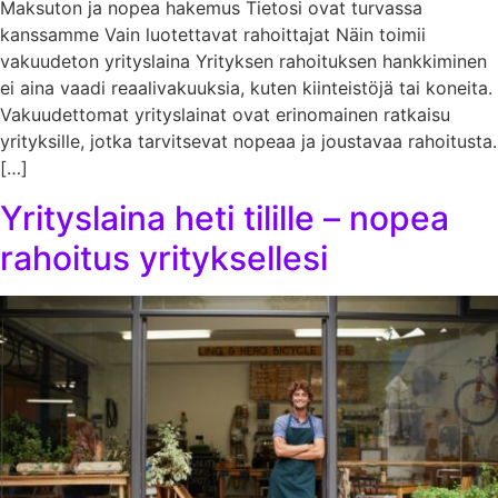
Maksuton ja nopea hakemus Tietosi ovat turvassa
kanssamme Vain luotettavat rahoittajat Näin toimii
vakuudeton yrityslaina Yrityksen rahoituksen hankkiminen
ei aina vaadi reaalivakuuksia, kuten kiinteistöjä tai koneita.
Vakuudettomat yrityslainat ovat erinomainen ratkaisu
yrityksille, jotka tarvitsevat nopeaa ja joustavaa rahoitusta.
[…]
Yrityslaina heti tilille – nopea
rahoitus yrityksellesi