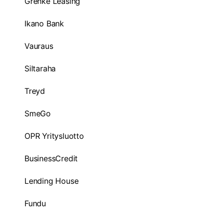
Grenke Leasing
Ikano Bank
Vauraus
Siltaraha
Treyd
SmeGo
OPR Yritysluotto
BusinessCredit
Lending House
Fundu