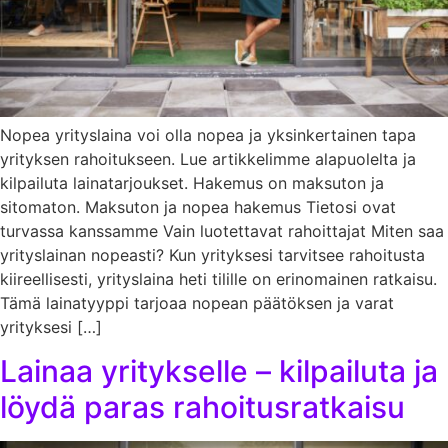
Nopea yrityslaina voi olla nopea ja yksinkertainen tapa
yrityksen rahoitukseen. Lue artikkelimme alapuolelta ja
kilpailuta lainatarjoukset. Hakemus on maksuton ja
sitomaton. Maksuton ja nopea hakemus Tietosi ovat
turvassa kanssamme Vain luotettavat rahoittajat Miten saa
yrityslainan nopeasti? Kun yrityksesi tarvitsee rahoitusta
kiireellisesti, yrityslaina heti tilille on erinomainen ratkaisu.
Tämä lainatyyppi tarjoaa nopean päätöksen ja varat
yrityksesi […]
Lainaa yritykselle – kilpailuta ja
löydä paras rahoitusratkaisu