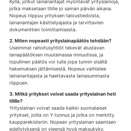
Kyllä, jotkut lainanantajat myöntävät yrityslainoja,
jotka maksetaan tilille jo saman päivän aikana.
Nopeus riippuu yrityksen taloustiedoista,
lainanantajan käsittelyajasta ja tarvittavien
dokumenttien toimittamisesta.
2. Miten nopeasti yrityslainapäätös tehdään?
Useimmat rahoitusyhtiöt tekevät alustavan
lainapäätöksen muutamassa minuutissa, ja
lopullinen päätös voi tulla jopa tunnin sisällä
hakemuksen jättämisestä. Nopeus vaihtelee
lainanantajasta ja haettavasta lainasummasta
riippuen.
3. Mitkä yritykset voivat saada yrityslainan heti
tilille?
Yrityslainan voivat saada kaikki suomalaiset
yritykset, joilla on Y-tunnus ja jotka on merkitty
kaupparekisteriin. Nopean yrityslainan saamisen
edellytyksenä on yleensä hyvä maksukyky,