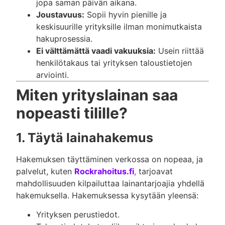
jopa saman päivän aikana.
Joustavuus:
Sopii hyvin pienille ja
keskisuurille yrityksille ilman monimutkaista
hakuprosessia.
Ei välttämättä vaadi vakuuksia:
Usein riittää
henkilötakaus tai yrityksen taloustietojen
arviointi.
Miten yrityslainan saa
nopeasti tilille?
1. Täytä lainahakemus
Hakemuksen täyttäminen verkossa on nopeaa, ja
palvelut, kuten
Rockrahoitus.fi
,
tarjoavat
mahdollisuuden kilpailuttaa lainantarjoajia yhdellä
hakemuksella. Hakemuksessa kysytään yleensä:
Yrityksen perustiedot.