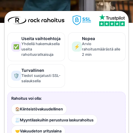
Useita vaihtoehtoja
Nopea
Yhdellä hakemuksella
Arvio
✅
⚡
useita
rahoitusmäärästä alle
rahoitusratkaisuja
2 min
Turvallinen
🛡️
Tiedot suojatusti SSL-
salauksella
Rahoitus voi olla:
🏠
Kiinteistövakuudellinen
🧾
Myyntilaskuihin perustuva laskurahoitus
🤝
Vakuudeton yrityslaina