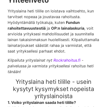
Yrityslaina heti tilille on loistava vaihtoehto, kun
tarvitset nopeaa ja joustavaa rahoitusta.
Hyödyntämällä työkaluja, kuten
Fundun
rahoitettavuustestiä
ja
OP:n lainalaskuria
, voit
arvioida yrityksesi mahdollisuudet ja suunnitella
lainan takaisinmaksun huolellisesti. Kilpailuttamalla
lainatarjoukset säästät rahaa ja varmistat, että
saat yrityksellesi parhaat ehdot.
Kilpailuta yrityslainat nyt
Rockrahoitus.fi
-
palvelussa ja varmista yrityksellesi rahoitus heti
tänään!
Yrityslaina heti tilille - usein
kysytyt kysymykset nopeista
yrityslainoista
1. Voiko yrityslainan saada heti tilille?