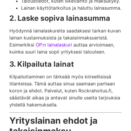
Taloustiedot, kuten liikevaihto ja maksukyky.
Lainan käyttötarkoitus ja haluttu lainasumma.
2. Laske sopiva lainasumma
Hyödynnä lainalaskureita saadaksesi tarkan kuvan
lainan kustannuksista ja takaisinmaksueristä.
Esimerkiksi
OP:n lainalaskuri
auttaa arvioimaan,
kuinka suuri laina sopii yrityksesi talouteen.
3. Kilpailuta lainat
Kilpailuttaminen on tärkeää myös kiireellisissä
tilanteissa. Tämä auttaa sinua saamaan parhaan
koron ja ehdot. Palvelut, kuten Rockrahoitus.fi,
säästävät aikaa ja antavat sinulle useita tarjouksia
yhdellä hakemuksella.
Yrityslainan ehdot ja
takaisinmaksu