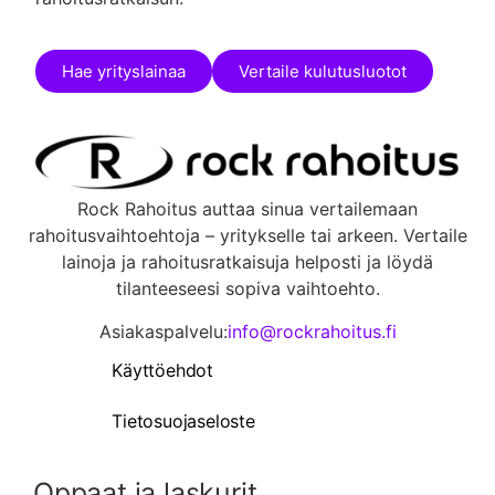
Hae yrityslainaa
Vertaile kulutusluotot
Rock Rahoitus auttaa sinua vertailemaan
rahoitusvaihtoehtoja – yritykselle tai arkeen. Vertaile
lainoja ja rahoitusratkaisuja helposti ja löydä
tilanteeseesi sopiva vaihtoehto.
Asiakaspalvelu:
info@rockrahoitus.fi
Käyttöehdot
Tietosuojaseloste
Oppaat ja laskurit