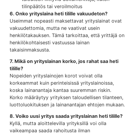
tilinpäätös tai veroilmoitus
6. Onko yrityslaina heti tilille vakuudeton?
Useimmat nopeasti maksettavat yrityslainat ovat
vakuudettomia, mutta ne vaativat usein
henkilötakauksen. Tämä tarkoittaa, että yrittäjä on
henkilökohtaisesti vastuussa lainan
takaisinmaksusta.
7. Mikä on yrityslainan korko, jos rahat saa heti
tilille?
Nopeiden yrityslainojen korot voivat olla
korkeammat kuin perinteisissä yrityslainoissa,
koska lainanantaja kantaa suuremman riskin.
Korko määräytyy yrityksen taloudellisen tilanteen,
luottoluokituksen ja lainanantajan ehtojen mukaan.
8. Voiko uusi yritys saada yrityslainan heti tilille?
Kyllä, mutta aloittelevilla yrityksillä voi olla
vaikeampaa saada rahoitusta ilman