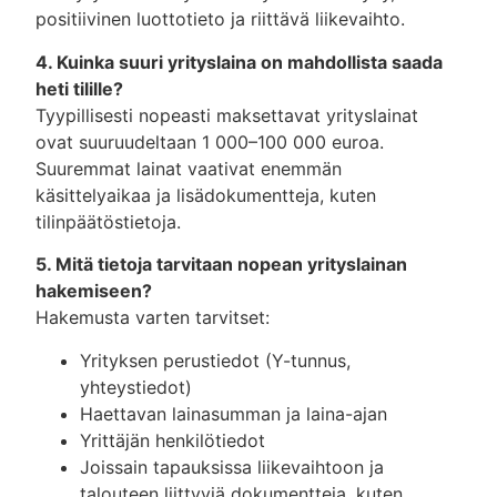
positiivinen luottotieto ja riittävä liikevaihto.
4. Kuinka suuri yrityslaina on mahdollista saada
heti tilille?
Tyypillisesti nopeasti maksettavat yrityslainat
ovat suuruudeltaan 1 000–100 000 euroa.
Suuremmat lainat vaativat enemmän
käsittelyaikaa ja lisädokumentteja, kuten
tilinpäätöstietoja.
5. Mitä tietoja tarvitaan nopean yrityslainan
hakemiseen?
Hakemusta varten tarvitset:
Yrityksen perustiedot (Y-tunnus,
yhteystiedot)
Haettavan lainasumman ja laina-ajan
Yrittäjän henkilötiedot
Joissain tapauksissa liikevaihtoon ja
talouteen liittyviä dokumentteja, kuten