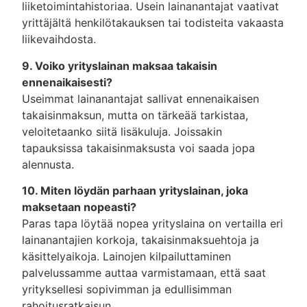
liiketoimintahistoriaa. Usein lainanantajat vaativat
yrittäjältä henkilötakauksen tai todisteita vakaasta
liikevaihdosta.
9. Voiko yrityslainan maksaa takaisin
ennenaikaisesti?
Useimmat lainanantajat sallivat ennenaikaisen
takaisinmaksun, mutta on tärkeää tarkistaa,
veloitetaanko siitä lisäkuluja. Joissakin
tapauksissa takaisinmaksusta voi saada jopa
alennusta.
10. Miten löydän parhaan yrityslainan, joka
maksetaan nopeasti?
Paras tapa löytää nopea yrityslaina on vertailla eri
lainanantajien korkoja, takaisinmaksuehtoja ja
käsittelyaikoja. Lainojen kilpailuttaminen
palvelussamme auttaa varmistamaan, että saat
yrityksellesi sopivimman ja edullisimman
rahoitusratkaisun.