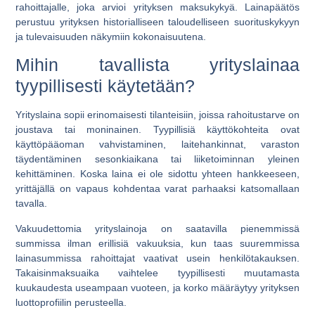
rahoittajalle, joka arvioi yrityksen maksukykyä. Lainapäätös
perustuu yrityksen historialliseen taloudelliseen suorituskykyyn
ja tulevaisuuden näkymiin kokonaisuutena.
Mihin tavallista yrityslainaa
tyypillisesti käytetään?
Yrityslaina sopii erinomaisesti tilanteisiin, joissa rahoitustarve on
joustava tai moninainen. Tyypillisiä käyttökohteita ovat
käyttöpääoman vahvistaminen, laitehankinnat, varaston
täydentäminen sesonkiaikana tai liiketoiminnan yleinen
kehittäminen. Koska laina ei ole sidottu yhteen hankkeeseen,
yrittäjällä on vapaus kohdentaa varat parhaaksi katsomallaan
tavalla.
Vakuudettomia yrityslainoja on saatavilla pienemmissä
summissa ilman erillisiä vakuuksia, kun taas suuremmissa
lainasummissa rahoittajat vaativat usein henkilötakauksen.
Takaisinmaksuaika vaihtelee tyypillisesti muutamasta
kuukaudesta useampaan vuoteen, ja korko määräytyy yrityksen
luottoprofiilin perusteella.