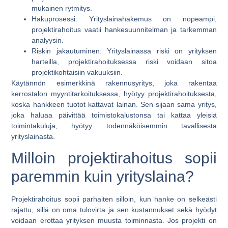
mukainen rytmitys.
Hakuprosessi:
Yrityslainahakemus on nopeampi,
projektirahoitus vaatii hankesuunnitelman ja tarkemman
analyysin.
Riskin jakautuminen:
Yrityslainassa riski on yrityksen
harteilla, projektirahoituksessa riski voidaan sitoa
projektikohtaisiin vakuuksiin.
Käytännön esimerkkinä rakennusyritys, joka rakentaa
kerrostalon myyntitarkoituksessa, hyötyy projektirahoituksesta,
koska hankkeen tuotot kattavat lainan. Sen sijaan sama yritys,
joka haluaa päivittää toimistokalustonsa tai kattaa yleisiä
toimintakuluja, hyötyy todennäköisemmin tavallisesta
yrityslainasta.
Milloin projektirahoitus sopii
paremmin kuin yrityslaina?
Projektirahoitus sopii parhaiten silloin, kun hanke on selkeästi
rajattu, sillä on oma tulovirta ja sen kustannukset sekä hyödyt
voidaan erottaa yrityksen muusta toiminnasta. Jos projekti on