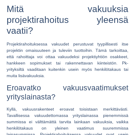
Mitä vakuuksia
projektirahoitus yleensä
vaatii?
Projektirahoituksessa vakuudet perustuvat tyypillisesti itse
projektin omaisuuteen ja tuleviin tuottoihin. Tämä tarkoittaa,
että rahoittaja voi ottaa vakuudeksi projektiyhtiön osakkeet,
hankkeen sopimukset tai rakennettavan kiinteistön. Pk-
yrityksiltä vaaditaan kuitenkin usein myös henkilötakaus tai
muita lisävakuuksia.
Eroavatko vakuusvaatimukset
yrityslainasta?
Kyllä, vakuusrakenteet eroavat toisistaan merkittävästi.
Tavallisessa vakuudettomassa yrityslainassa pienemmissä
summissa ei välttämättä tarvita lainkaan vakuuksia, vaikka
henkilötakaus on yleinen vaatimus suuremmissa
lainasummissa. Projektirahoituksessa vakuudet ovat usein