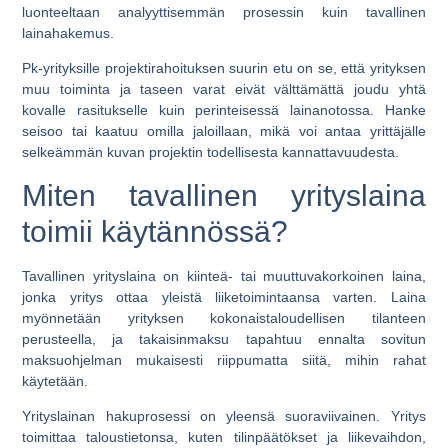
luonteeltaan analyyttisemmän prosessin kuin tavallinen
lainahakemus.
Pk-yrityksille projektirahoituksen suurin etu on se, että yrityksen
muu toiminta ja taseen varat eivät välttämättä joudu yhtä
kovalle rasitukselle kuin perinteisessä lainanotossa. Hanke
seisoo tai kaatuu omilla jaloillaan, mikä voi antaa yrittäjälle
selkeämmän kuvan projektin todellisesta kannattavuudesta.
Miten tavallinen yrityslaina
toimii käytännössä?
Tavallinen yrityslaina on kiinteä- tai muuttuvakorkoinen laina,
jonka yritys ottaa yleistä liiketoimintaansa varten. Laina
myönnetään yrityksen kokonaistaloudellisen tilanteen
perusteella, ja takaisinmaksu tapahtuu ennalta sovitun
maksuohjelman mukaisesti riippumatta siitä, mihin rahat
käytetään.
Yrityslainan hakuprosessi on yleensä suoraviivainen. Yritys
toimittaa taloustietonsa, kuten tilinpäätökset ja liikevaihdon,