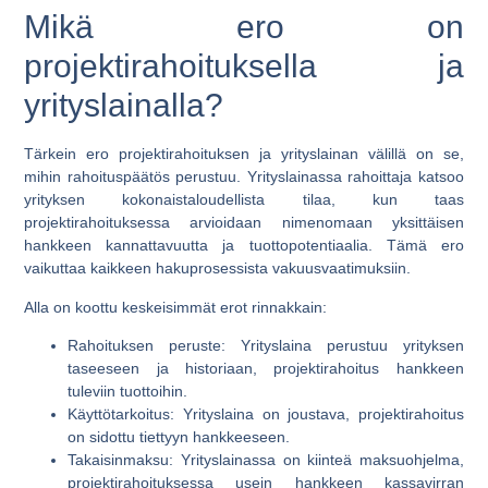
Mikä ero on
projektirahoituksella ja
yrityslainalla?
Tärkein ero projektirahoituksen ja yrityslainan välillä on se,
mihin rahoituspäätös perustuu. Yrityslainassa rahoittaja katsoo
yrityksen kokonaistaloudellista tilaa, kun taas
projektirahoituksessa arvioidaan nimenomaan yksittäisen
hankkeen kannattavuutta ja tuottopotentiaalia. Tämä ero
vaikuttaa kaikkeen hakuprosessista vakuusvaatimuksiin.
Alla on koottu keskeisimmät erot rinnakkain:
Rahoituksen peruste:
Yrityslaina perustuu yrityksen
taseeseen ja historiaan, projektirahoitus hankkeen
tuleviin tuottoihin.
Käyttötarkoitus:
Yrityslaina on joustava, projektirahoitus
on sidottu tiettyyn hankkeeseen.
Takaisinmaksu:
Yrityslainassa on kiinteä maksuohjelma,
projektirahoituksessa usein hankkeen kassavirran