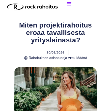
Tietoa Yritysrahoituksesta
Henkilökohtainen Laina
Miten projektirahoitus
eroaa tavallisesta
yrityslainasta?
30/06/2026
Rahoituksen asiantuntija
Arttu Määttä