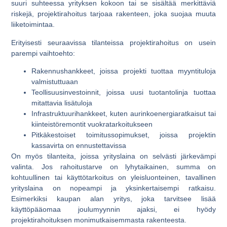
suuri suhteessa yrityksen kokoon tai se sisältää merkittäviä
riskejä, projektirahoitus tarjoaa rakenteen, joka suojaa muuta
liiketoimintaa.
Erityisesti seuraavissa tilanteissa projektirahoitus on usein
parempi vaihtoehto:
Rakennushankkeet, joissa projekti tuottaa myyntituloja
valmistuttuaan
Teollisuusinvestoinnit, joissa uusi tuotantolinja tuottaa
mitattavia lisätuloja
Infrastruktuurihankkeet, kuten aurinkoenergiaratkaisut tai
kiinteistöremontit vuokratarkoitukseen
Pitkäkestoiset toimitussopimukset, joissa projektin
kassavirta on ennustettavissa
On myös tilanteita, joissa yrityslaina on selvästi järkevämpi
valinta. Jos rahoitustarve on lyhytaikainen, summa on
kohtuullinen tai käyttötarkoitus on yleisluonteinen, tavallinen
yrityslaina on nopeampi ja yksinkertaisempi ratkaisu.
Esimerkiksi kaupan alan yritys, joka tarvitsee lisää
käyttöpääomaa joulumyynnin ajaksi, ei hyödy
projektirahoituksen monimutkaisemmasta rakenteesta.