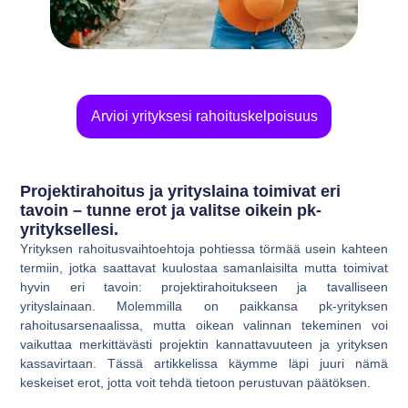
Arvioi yrityksesi rahoituskelpoisuus
Projektirahoitus ja yrityslaina toimivat eri
tavoin – tunne erot ja valitse oikein pk-
yrityksellesi.
Yrityksen rahoitusvaihtoehtoja pohtiessa törmää usein kahteen
termiin, jotka saattavat kuulostaa samanlaisilta mutta toimivat
hyvin eri tavoin: projektirahoitukseen ja tavalliseen
yrityslainaan. Molemmilla on paikkansa pk-yrityksen
rahoitusarsenaalissa, mutta oikean valinnan tekeminen voi
vaikuttaa merkittävästi projektin kannattavuuteen ja yrityksen
kassavirtaan. Tässä artikkelissa käymme läpi juuri nämä
keskeiset erot, jotta voit tehdä tietoon perustuvan päätöksen.