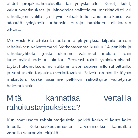
ehdot projektirahoitukselle tai yrityslainalle. Korot, kulut,
vakuusvaatimukset ja lainaehdot vaihtelevat merkittävästi eri
rahoittajien välillä, ja hyvin kilpailutettu rahoitusratkaisu voi
säästää yritykselle tuhansia euroja hankkeen elinkaaren
aikana.
Me Rock Rahoituksella autamme pk-yrityksiä kilpailuttamaan
rahoituksen vaivattomasti. Verkostoomme kuuluu 14 pankkia ja
rahoitusyhtiötä, joista olemme valinneet mukaan vain
luotettaviksi todetut toimijat. Prosessi toimii yksinkertaisesti:
täytät hakemuksen, me välitämme sen sopivimmille rahoittajille,
ja saat useita tarjouksia vertailtavaksi. Palvelu on sinulle täysin
maksuton, koska saamme palkkion rahoittajilta välitetyistä
hakemuksista.
Mitä kannattaa vertailla
rahoitustarjouksissa?
Kun saat useita rahoitustarjouksia, pelkkä korko ei kerro koko
totuutta. Kokonaiskustannusten arvioimiseksi kannattaa
vertailla seuraavia tekijöitä: