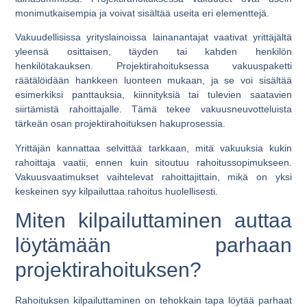
monimutkaisempia ja voivat sisältää useita eri elementtejä.
Vakuudellisissa yrityslainoissa lainanantajat vaativat yrittäjältä
yleensä osittaisen, täyden tai kahden henkilön
henkilötakauksen. Projektirahoituksessa vakuuspaketti
räätälöidään hankkeen luonteen mukaan, ja se voi sisältää
esimerkiksi panttauksia, kiinnityksiä tai tulevien saatavien
siirtämistä rahoittajalle. Tämä tekee vakuusneuvotteluista
tärkeän osan projektirahoituksen hakuprosessia.
Yrittäjän kannattaa selvittää tarkkaan, mitä vakuuksia kukin
rahoittaja vaatii, ennen kuin sitoutuu rahoitussopimukseen.
Vakuusvaatimukset vaihtelevat rahoittajittain, mikä on yksi
keskeinen syy kilpailuttaa rahoitus huolellisesti.
Miten kilpailuttaminen auttaa
löytämään parhaan
projektirahoituksen?
Rahoituksen kilpailuttaminen on tehokkain tapa löytää parhaat