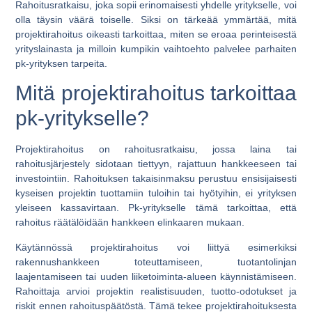
Rahoitusratkaisu, joka sopii erinomaisesti yhdelle yritykselle, voi
olla täysin väärä toiselle. Siksi on tärkeää ymmärtää, mitä
projektirahoitus oikeasti tarkoittaa, miten se eroaa perinteisestä
yrityslainasta ja milloin kumpikin vaihtoehto palvelee parhaiten
pk-yrityksen tarpeita.
Mitä projektirahoitus tarkoittaa
pk-yritykselle?
Projektirahoitus on rahoitusratkaisu, jossa laina tai
rahoitusjärjestely sidotaan tiettyyn, rajattuun hankkeeseen tai
investointiin. Rahoituksen takaisinmaksu perustuu ensisijaisesti
kyseisen projektin tuottamiin tuloihin tai hyötyihin, ei yrityksen
yleiseen kassavirtaan. Pk-yritykselle tämä tarkoittaa, että
rahoitus räätälöidään hankkeen elinkaaren mukaan.
Käytännössä projektirahoitus voi liittyä esimerkiksi
rakennushankkeen toteuttamiseen, tuotantolinjan
laajentamiseen tai uuden liiketoiminta-alueen käynnistämiseen.
Rahoittaja arvioi projektin realistisuuden, tuotto-odotukset ja
riskit ennen rahoituspäätöstä. Tämä tekee projektirahoituksesta