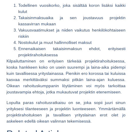
Todellinen vuosikorko
, joka sisältää koron lisäksi kaikki
kulut
Takaisinmaksuaika
ja sen joustavuus projektin
kassavirran mukaan
Vakuusvaatimukset
ja niiden vaikutus henkilökohtaiseen
riskiin
Nostokulut ja muut hallinnolliset maksut
Ennenaikaisen takaisinmaksun ehdot
, erityisesti
projektirahoituksessa
Kilpailuttaminen on erityisen tärkeää projektirahoituksessa,
koska hankkeen koko on usein suurempi ja laina-aika pidempi
kuin tavallisessa yrityslainassa. Pienikin ero korossa tai kuluissa
kasvaa merkittäväksi summaksi pitkän laina-ajan kuluessa.
Oikean rahoituskumppanin löytäminen voi myös tarkoittaa
joustavampia ehtoja, jotka mukautuvat projektin etenemiseen.
Lopulta paras rahoitusratkaisu on se, joka sopii juuri sinun
yrityksesi tilanteeseen ja projektin luonteeseen. Ymmärtämällä
projektirahoituksen ja tavallisen yrityslainan erot olet jo
askeleen edellä oikean valinnan tekemisessä.