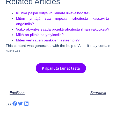
Related Articles
Kuinka paljon yritys voi lainata liikevaihdosta?
Miten yrittäjä saa nopeaa rahoitusta kassavirta-
ongelmiin?
Voiko pk-yritys saada projektirahoitusta ilman vakuuksia?
Mikä on pikalaina yritykselle?
Miten vertaat eri pankkien lainaehtoja?
This content was generated with the help of AI — it may contain
mistakes
Kilpailuta lainat tästä
Edellinen
Seuraava
Jaa