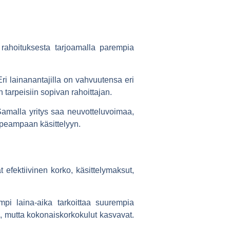
n rahoituksesta tarjoamalla parempia
Eri lainanantajilla on vahvuutensa eri
 tarpeisiin sopivan rahoittajan.
 Samalla yritys saa neuvotteluvoimaa,
opeampaan käsittelyyn.
 efektiivinen korko, käsittelymaksut,
mpi laina-aika tarkoittaa suurempia
 mutta kokonaiskorkokulut kasvavat.