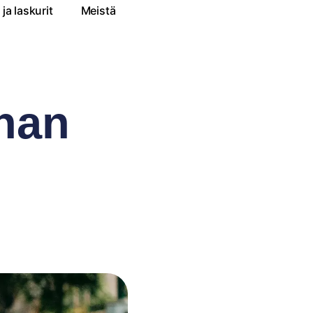
ja laskurit
Meistä
inan