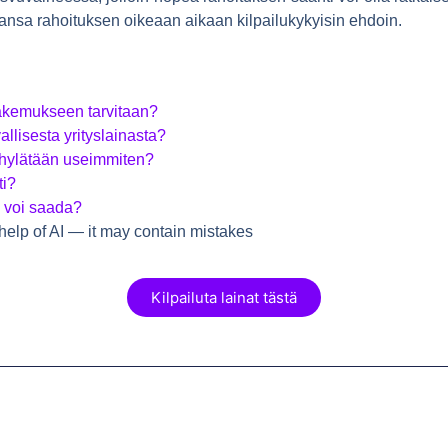
emansa rahoituksen oikeaan aikaan kilpailukykyisin ehdoin.
shakemukseen tarvitaan?
allisesta yrityslainasta?
 hylätään useimmiten?
ti?
e voi saada?
help of AI — it may contain mistakes
Kilpailuta lainat tästä