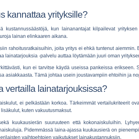
us kannattaa yrityksille?
viä kustannussäästöjä, kun lainanantajat kilpailevat yritykse
euroja lainan elinkaaren aikana.
iin rahoitusratkaisuihin, joita yritys ei ehkä tuntenut aiemmin. 
aa lainatarjouksia
-palvelu auttaa löytämään juuri oman yrityksen
kittävästi, kun ei tarvitse käydä useissa pankeissa erikseen.
ansa asiakkaasta. Tämä johtaa usein joustavampiin ehtoihin ja n
a vertailla lainatarjouksissa?
kulut, ei pelkästään korkoa. Tärkeimmät vertailukriteerit ovat
lisäkulut, kuten vakuutusmaksut.
 sekä kuukausierän suuruuteen että kokonaiskuluihin. Lyhye
naiskuluja. Pidemmässä laina-ajassa kuukausierä on pienempi,
erilaisten vaihtoehtojen vaikutukset lainakustannuksiin.