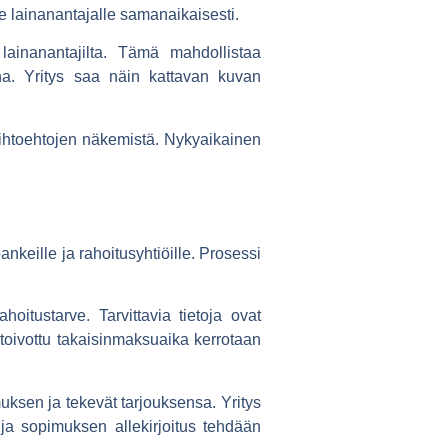
e lainanantajalle samanaikaisesti.
 lainanantajilta. Tämä mahdollistaa
ena. Yritys saa näin kattavan kuvan
 vaihtoehtojen näkemistä. Nykyaikainen
nkeille ja rahoitusyhtiöille. Prosessi
oitustarve. Tarvittavia tietoja ovat
 toivottu takaisinmaksuaika kerrotaan
uksen ja tekevät tarjouksensa. Yritys
 ja sopimuksen allekirjoitus tehdään