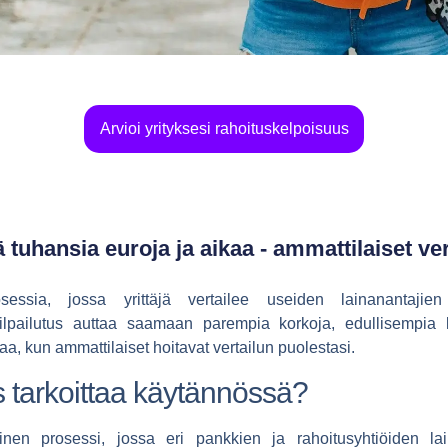
Arvioi yrityksesi rahoituskelpoisuus
 tuhansia euroja ja aikaa - ammattilaiset ver
osessia, jossa yrittäjä vertailee useiden lainanantaji
ilpailutus
auttaa saamaan parempia korkoja, edullisempia ku
a, kun ammattilaiset hoitavat vertailun puolestasi.
us tarkoittaa käytännössä?
inen prosessi, jossa eri pankkien ja rahoitusyhtiöiden lai