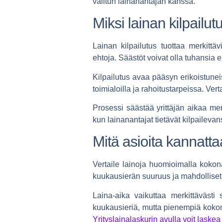
valitun lainanantajan kanssa.
Miksi lainan kilpailut
Lainan kilpailutus tuottaa merkittä
ehtoja. Säästöt voivat olla tuhansia 
Kilpailutus avaa pääsyn erikoistuneis
toimialoilla ja rahoitustarpeissa.
Vert
Prosessi säästää yrittäjän aikaa mer
kun lainanantajat tietävät kilpailev
Mitä asioita kannatta
Vertaile lainoja
huomioimalla kokonais
kuukausierän suuruus ja mahdolliset 
Laina-aika vaikuttaa merkittävästi
kuukausieriä, mutta pienempiä koko
Yrityslainalaskurin avulla voit laskea