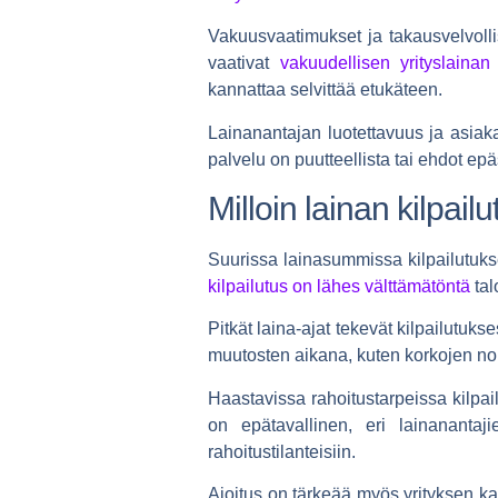
Vakuusvaatimukset ja takausvelvolli
vaativat
vakuudellisen yrityslainan
kannattaa selvittää etukäteen.
Lainanantajan luotettavuus ja asiak
palvelu on puutteellista tai ehdot epä
Milloin lainan kilpail
Suurissa lainasummissa kilpailutukse
kilpailutus on lähes välttämätöntä
tal
Pitkät laina-ajat tekevät kilpailutu
muutosten aikana, kuten korkojen nou
Haastavissa rahoitustarpeissa kilpail
on epätavallinen, eri lainanantajie
rahoitustilanteisiin.
Ajoitus on tärkeää myös yrityksen ka