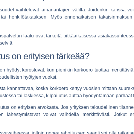
suudet vaihtelevat lainanantajien välillä. Joidenkin kanssa v
tai henkilötakauksen. Myös ennenaikaisen takaisinmaksun
aspalvelun laatu ovat tärkeitä pitkäaikaisessa asiakassuhtees
selviä.
utus on erityisen tärkeää?
n hyödyt korostuvat, kun pienikin korkoero tuottaa merkittäviä
oudellisten hyötyjen vuoksi.
ksesta kannattavaa, koska korkoero kertyy vuosien mittaan suur
stessa tai laskiessa, kilpailutus auttaa hyödyntämään parhaat t
utus on erityisen arvokasta. Jos yrityksen taloudellinen tilanne
n lähestymistavat voivat vaihdella merkittävästi. Jotkut erik
svuvaiheessa, jolloin nopea rahoituksen saanti voi olla ratkais