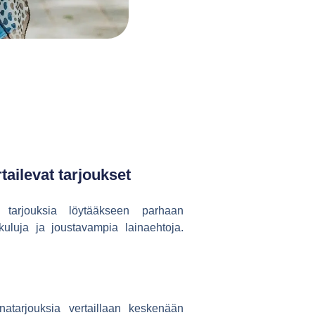
tailevat tarjoukset
en tarjouksia löytääkseen parhaan
luja ja joustavampia lainaehtoja.
natarjouksia vertaillaan keskenään