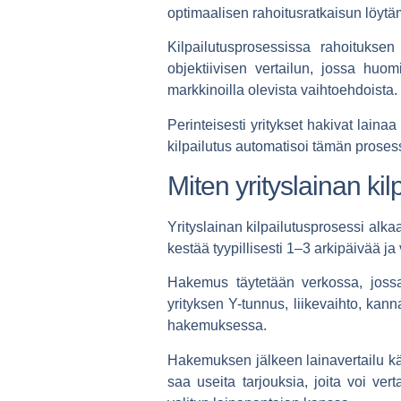
optimaalisen rahoitusratkaisun löytä
Kilpailutusprosessissa rahoituksen
objektiivisen vertailun, jossa huo
markkinoilla olevista vaihtoehdoista.
Perinteisesti yritykset hakivat laina
kilpailutus automatisoi tämän prosess
Miten yrityslainan kil
Yrityslainan kilpailutusprosessi alka
kestää tyypillisesti 1–3 arkipäivää 
Hakemus täytetään verkossa, jossa i
yrityksen Y-tunnus, liikevaihto, kan
hakemuksessa.
Hakemuksen jälkeen
lainavertailu
kä
saa useita tarjouksia, joita voi ve