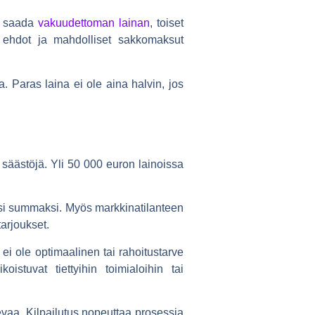
oi saada
vakuudettoman lainan
, toiset
 ehdot ja mahdolliset sakkomaksut
sa.
Paras laina
ei ole aina halvin, jos
 säästöjä. Yli 50 000 euron lainoissa
eksi summaksi. Myös markkinatilanteen
arjoukset.
 ei ole optimaalinen tai rahoitustarve
oistuvat tiettyihin toimialoihin tai
evaa. Kilpailutus nopeuttaa prosessia