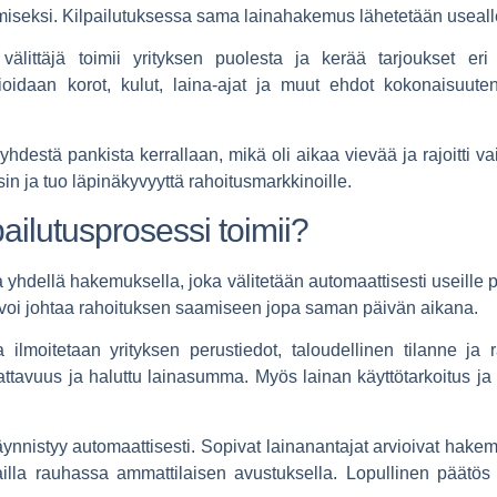
miseksi. Kilpailutuksessa sama lainahakemus lähetetään useall
 välittäjä toimii yrityksen puolesta ja kerää tarjoukset eri
mioidaan korot, kulut, laina-ajat ja muut ehdot kokonaisuut
a yhdestä pankista kerrallaan, mikä oli aikaa vievää ja rajoitti
in ja tuo läpinäkyvyyttä rahoitusmarkkinoille.
pailutusprosessi toimii?
a yhdellä hakemuksella, joka välitetään automaattisesti useille pa
ja voi johtaa rahoituksen saamiseen jopa saman päivän aikana.
lmoitetaan yrityksen perustiedot, taloudellinen tilanne ja rah
nattavuus ja haluttu lainasumma. Myös lainan käyttötarkoitus ja
ynnistyy automaattisesti. Sopivat lainanantajat arvioivat hakem
rtailla rauhassa ammattilaisen avustuksella. Lopullinen päätös