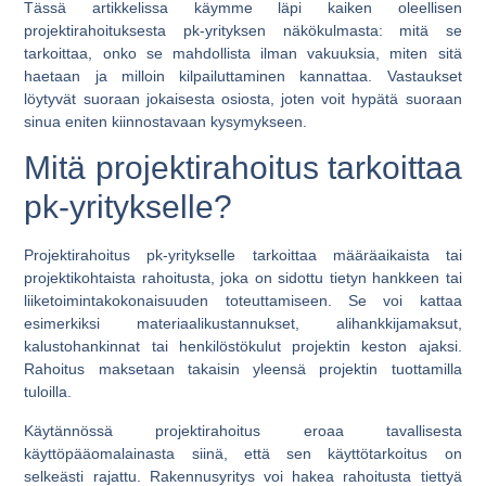
Tässä artikkelissa käymme läpi kaiken oleellisen
projektirahoituksesta pk-yrityksen näkökulmasta: mitä se
tarkoittaa, onko se mahdollista ilman vakuuksia, miten sitä
haetaan ja milloin kilpailuttaminen kannattaa. Vastaukset
löytyvät suoraan jokaisesta osiosta, joten voit hypätä suoraan
sinua eniten kiinnostavaan kysymykseen.
Mitä projektirahoitus tarkoittaa
pk-yritykselle?
Projektirahoitus pk-yritykselle tarkoittaa määräaikaista tai
projektikohtaista rahoitusta, joka on sidottu tietyn hankkeen tai
liiketoimintakokonaisuuden toteuttamiseen. Se voi kattaa
esimerkiksi materiaalikustannukset, alihankkijamaksut,
kalustohankinnat tai henkilöstökulut projektin keston ajaksi.
Rahoitus maksetaan takaisin yleensä projektin tuottamilla
tuloilla.
Käytännössä projektirahoitus eroaa tavallisesta
käyttöpääomalainasta siinä, että sen käyttötarkoitus on
selkeästi rajattu. Rakennusyritys voi hakea rahoitusta tiettyä