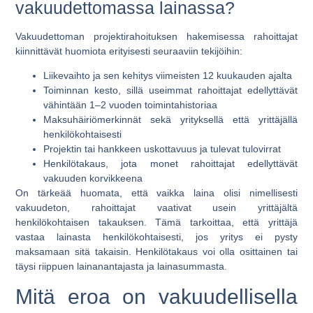
vakuudettomassa lainassa?
Vakuudettoman projektirahoituksen hakemisessa rahoittajat
kiinnittävät huomiota erityisesti seuraaviin tekijöihin:
Liikevaihto ja sen kehitys
viimeisten 12 kuukauden ajalta
Toiminnan kesto
, sillä useimmat rahoittajat edellyttävät
vähintään 1–2 vuoden toimintahistoriaa
Maksuhäiriömerkinnät
sekä yrityksellä että yrittäjällä
henkilökohtaisesti
Projektin tai hankkeen uskottavuus
ja tulevat tulovirrat
Henkilötakaus
, jota monet rahoittajat edellyttävät
vakuuden korvikkeena
On tärkeää huomata, että vaikka laina olisi nimellisesti
vakuudeton, rahoittajat vaativat usein yrittäjältä
henkilökohtaisen takauksen. Tämä tarkoittaa, että yrittäjä
vastaa lainasta henkilökohtaisesti, jos yritys ei pysty
maksamaan sitä takaisin. Henkilötakaus voi olla osittainen tai
täysi riippuen lainanantajasta ja lainasummasta.
Mitä eroa on vakuudellisella