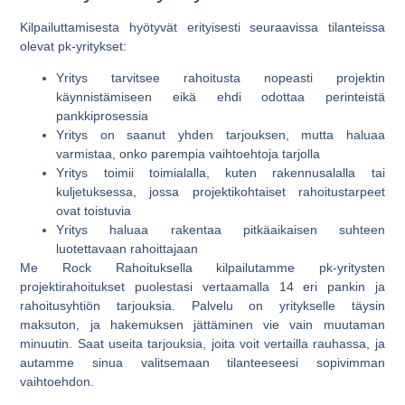
Kilpailuttamisesta hyötyvät erityisesti seuraavissa tilanteissa
olevat pk-yritykset:
Yritys tarvitsee rahoitusta nopeasti projektin
käynnistämiseen eikä ehdi odottaa perinteistä
pankkiprosessia
Yritys on saanut yhden tarjouksen, mutta haluaa
varmistaa, onko parempia vaihtoehtoja tarjolla
Yritys toimii toimialalla, kuten rakennusalalla tai
kuljetuksessa, jossa projektikohtaiset rahoitustarpeet
ovat toistuvia
Yritys haluaa rakentaa pitkäaikaisen suhteen
luotettavaan rahoittajaan
Me Rock Rahoituksella kilpailutamme pk-yritysten
projektirahoitukset puolestasi vertaamalla 14 eri pankin ja
rahoitusyhtiön tarjouksia. Palvelu on yritykselle täysin
maksuton, ja hakemuksen jättäminen vie vain muutaman
minuutin. Saat useita tarjouksia, joita voit vertailla rauhassa, ja
autamme sinua valitsemaan tilanteeseesi sopivimman
vaihtoehdon.