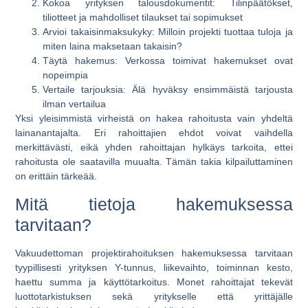
Kokoa yrityksen talousdokumentit
: Tilinpäätökset,
tiliotteet ja mahdolliset tilaukset tai sopimukset
Arvioi takaisinmaksukyky
: Milloin projekti tuottaa tuloja ja
miten laina maksetaan takaisin?
Täytä hakemus
: Verkossa toimivat hakemukset ovat
nopeimpia
Vertaile tarjouksia
: Älä hyväksy ensimmäistä tarjousta
ilman vertailua
Yksi yleisimmistä virheistä on hakea rahoitusta vain yhdeltä
lainanantajalta. Eri rahoittajien ehdot voivat vaihdella
merkittävästi, eikä yhden rahoittajan hylkäys tarkoita, ettei
rahoitusta ole saatavilla muualta. Tämän takia kilpailuttaminen
on erittäin tärkeää.
Mitä tietoja hakemuksessa
tarvitaan?
Vakuudettoman projektirahoituksen hakemuksessa tarvitaan
tyypillisesti yrityksen Y-tunnus, liikevaihto, toiminnan kesto,
haettu summa ja käyttötarkoitus. Monet rahoittajat tekevät
luottotarkistuksen sekä yritykselle että yrittäjälle