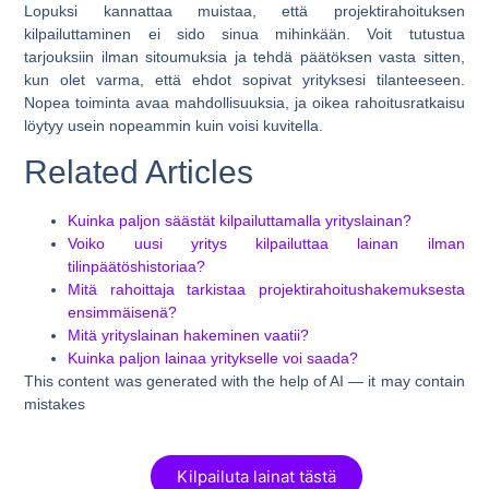
Lopuksi kannattaa muistaa, että projektirahoituksen
kilpailuttaminen ei sido sinua mihinkään. Voit tutustua
tarjouksiin ilman sitoumuksia ja tehdä päätöksen vasta sitten,
kun olet varma, että ehdot sopivat yrityksesi tilanteeseen.
Nopea toiminta avaa mahdollisuuksia, ja oikea rahoitusratkaisu
löytyy usein nopeammin kuin voisi kuvitella.
Related Articles
Kuinka paljon säästät kilpailuttamalla yrityslainan?
Voiko uusi yritys kilpailuttaa lainan ilman
tilinpäätöshistoriaa?
Mitä rahoittaja tarkistaa projektirahoitushakemuksesta
ensimmäisenä?
Mitä yrityslainan hakeminen vaatii?
Kuinka paljon lainaa yritykselle voi saada?
This content was generated with the help of AI — it may contain
mistakes
Kilpailuta lainat tästä