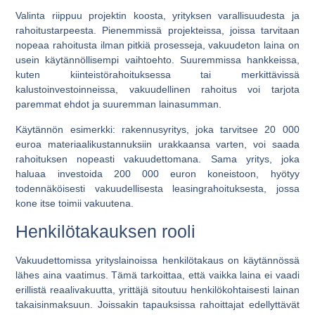
Valinta riippuu projektin koosta, yrityksen varallisuudesta ja
rahoitustarpeesta. Pienemmissä projekteissa, joissa tarvitaan
nopeaa rahoitusta ilman pitkiä prosesseja, vakuudeton laina on
usein käytännöllisempi vaihtoehto. Suuremmissa hankkeissa,
kuten kiinteistörahoituksessa tai merkittävissä
kalustoinvestoinneissa, vakuudellinen rahoitus voi tarjota
paremmat ehdot ja suuremman lainasumman.
Käytännön esimerkki: rakennusyritys, joka tarvitsee 20 000
euroa materiaalikustannuksiin urakkaansa varten, voi saada
rahoituksen nopeasti vakuudettomana. Sama yritys, joka
haluaa investoida 200 000 euron koneistoon, hyötyy
todennäköisesti vakuudellisesta leasingrahoituksesta, jossa
kone itse toimii vakuutena.
Henkilötakauksen rooli
Vakuudettomissa yrityslainoissa henkilötakaus on käytännössä
lähes aina vaatimus. Tämä tarkoittaa, että vaikka laina ei vaadi
erillistä reaalivakuutta, yrittäjä sitoutuu henkilökohtaisesti lainan
takaisinmaksuun. Joissakin tapauksissa rahoittajat edellyttävät