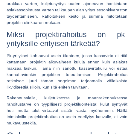
urakkaa varten, kuljetusyritys uuden ajoneuvon hankintaan
asiakassopimusta varten tai kaupan alan yritys sesonkivaraston
täydentämiseen. Rahoituksen kesto ja summa mitoitetaan
projektin elinkaaren mukaan.
Miksi projektirahoitus on pk-
yrityksille erityisen tärkeää?
Pk-yritykset kohtaavat usein tilanteen, jossa kassavirta ei riitä
kattamaan projektin alkuvaiheen kuluja ennen kuin asiakas
maksaa laskun. Tämä niin sanottu kassavirtakuilu voi estää
kannattavienkin projektien toteuttamisen. Projektirahoitus
ratkaisee juuri tämän ongelman tarjoamalla väliaikaista
likviditeettiä silloin, kun sitä eniten tarvitaan.
Rakennusalalla, kuljetuksessa ja maanrakennuksessa
rahoitustarve on tyypillisesti projektiluonteista: kulut syntyvät
heti, mutta tulot virtaavat sisään vasta myöhemmin. Näillä
toimialoilla projektirahoitus on usein edellytys kasvulle, ei vain
mukavuustekijä.