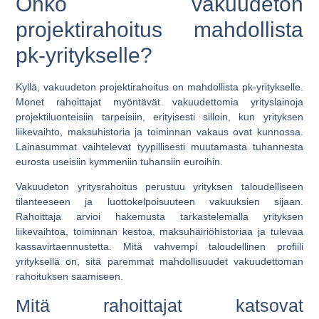
Onko vakuudeton
projektirahoitus mahdollista
pk-yritykselle?
Kyllä, vakuudeton projektirahoitus on mahdollista pk-yritykselle.
Monet rahoittajat myöntävät vakuudettomia yrityslainoja
projektiluonteisiin tarpeisiin, erityisesti silloin, kun yrityksen
liikevaihto, maksuhistoria ja toiminnan vakaus ovat kunnossa.
Lainasummat vaihtelevat tyypillisesti muutamasta tuhannesta
eurosta useisiin kymmeniin tuhansiin euroihin.
Vakuudeton yritysrahoitus perustuu yrityksen taloudelliseen
tilanteeseen ja luottokelpoisuuteen vakuuksien sijaan.
Rahoittaja arvioi hakemusta tarkastelemalla yrityksen
liikevaihtoa, toiminnan kestoa, maksuhäiriöhistoriaa ja tulevaa
kassavirtaennustetta. Mitä vahvempi taloudellinen profiili
yrityksellä on, sitä paremmat mahdollisuudet vakuudettoman
rahoituksen saamiseen.
Mitä rahoittajat katsovat