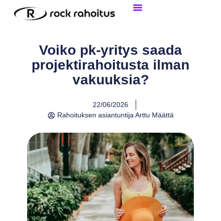
Tietoa Yritysrahoituksesta
Henkilökohtainen Laina
Voiko pk-yritys saada
projektirahoitusta ilman
vakuuksia?
22/06/2026
Rahoituksen asiantuntija
Arttu Määttä