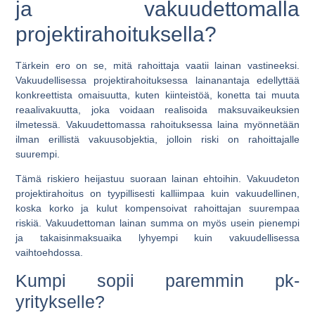
ja vakuudettomalla
projektirahoituksella?
Tärkein ero on se, mitä rahoittaja vaatii lainan vastineeksi.
Vakuudellisessa projektirahoituksessa lainanantaja edellyttää
konkreettista omaisuutta, kuten kiinteistöä, konetta tai muuta
reaalivakuutta, joka voidaan realisoida maksuvaikeuksien
ilmetessä. Vakuudettomassa rahoituksessa laina myönnetään
ilman erillistä vakuusobjektia, jolloin riski on rahoittajalle
suurempi.
Tämä riskiero heijastuu suoraan lainan ehtoihin. Vakuudeton
projektirahoitus on tyypillisesti kalliimpaa kuin vakuudellinen,
koska korko ja kulut kompensoivat rahoittajan suurempaa
riskiä. Vakuudettoman lainan summa on myös usein pienempi
ja takaisinmaksuaika lyhyempi kuin vakuudellisessa
vaihtoehdossa.
Kumpi sopii paremmin pk-
yritykselle?