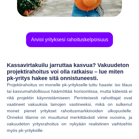
Arvioi yrityksesi rahoituskelpoisuus
Kassavirtakuilu jarruttaa kasvua? Vakuudeton
projektirahoitus voi olla ratkaisu – lue miten
pk-yritys hakee sitä onnistuneesti.
Projektirahoitus on monelle pk-yritykselle tuttu haaste: iso tilaus
tai kasvumahdollisuus häämöttää horisontissa, mutta käteistä ei
riitä projektin käynnistämiseen. Perinteisesti rahoittajat ovat
vaatineet vakuuksia lainojen vastineeksi, mikä on sulkenut
monet pienet yritykset rahoitusmarkkinoiden ulkopuolelle.
Onneksi tilanne on muuttunut merkittävästi viime vuosina, ja
vakuudeton yritysrahoitus
on nykyään realistinen vaihtoehto
myös pk-yrityksille.