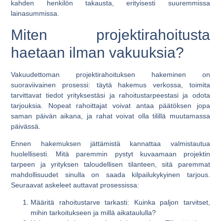
kahden henkilön takausta, erityisesti suuremmissa
lainasummissa.
Miten projektirahoitusta
haetaan ilman vakuuksia?
Vakuudettoman projektirahoituksen hakeminen on
suoraviivainen prosessi: täytä hakemus verkossa, toimita
tarvittavat tiedot yrityksestäsi ja rahoitustarpeestasi ja odota
tarjouksia. Nopeat rahoittajat voivat antaa päätöksen jopa
saman päivän aikana, ja rahat voivat olla tilillä muutamassa
päivässä.
Ennen hakemuksen jättämistä kannattaa valmistautua
huolellisesti. Mitä paremmin pystyt kuvaamaan projektin
tarpeen ja yrityksen taloudellisen tilanteen, sitä paremmat
mahdollisuudet sinulla on saada kilpailukykyinen tarjous.
Seuraavat askeleet auttavat prosessissa:
Määritä rahoitustarve tarkasti
: Kuinka paljon tarvitset,
mihin tarkoitukseen ja millä aikataululla?