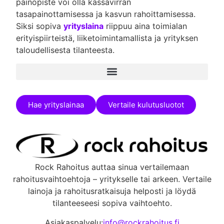
painopiste voi olla kassavirran
tasapainottamisessa ja kasvun rahoittamisessa.
Siksi sopiva
yrityslaina
riippuu aina toimialan
erityispiirteistä, liiketoimintamallista ja yrityksen
taloudellisesta tilanteesta.
Hae yrityslainaa
Vertaile kulutusluotot
Rock Rahoitus auttaa sinua vertailemaan
rahoitusvaihtoehtoja – yritykselle tai arkeen. Vertaile
lainoja ja rahoitusratkaisuja helposti ja löydä
tilanteeseesi sopiva vaihtoehto.
Asiakaspalvelu:
info@rockrahoitus.fi