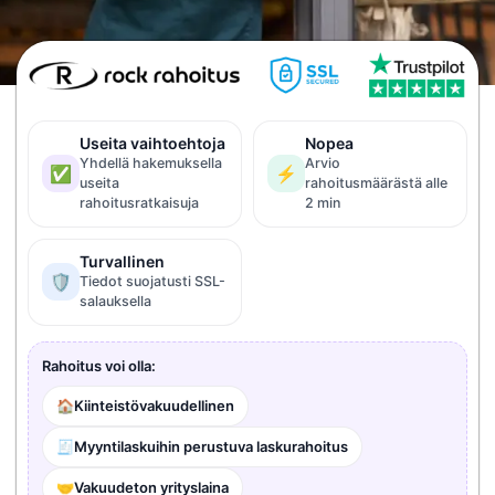
Useita vaihtoehtoja
Nopea
Yhdellä hakemuksella
Arvio
✅
⚡
useita
rahoitusmäärästä alle
rahoitusratkaisuja
2 min
Turvallinen
🛡️
Tiedot suojatusti SSL-
salauksella
Rahoitus voi olla:
🏠
Kiinteistövakuudellinen
🧾
Myyntilaskuihin perustuva laskurahoitus
🤝
Vakuudeton yrityslaina