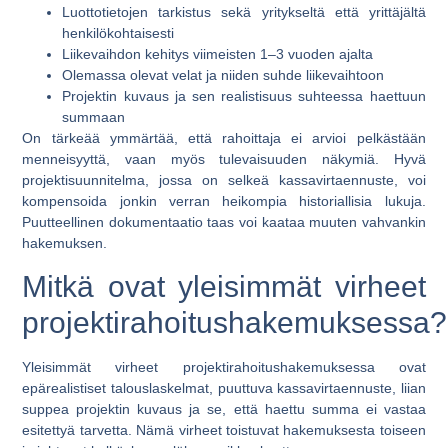
Luottotietojen tarkistus sekä yritykseltä että yrittäjältä
henkilökohtaisesti
Liikevaihdon kehitys viimeisten 1–3 vuoden ajalta
Olemassa olevat velat ja niiden suhde liikevaihtoon
Projektin kuvaus ja sen realistisuus suhteessa haettuun
summaan
On tärkeää ymmärtää, että rahoittaja ei arvioi pelkästään
menneisyyttä, vaan myös tulevaisuuden näkymiä. Hyvä
projektisuunnitelma, jossa on selkeä kassavirtaennuste, voi
kompensoida jonkin verran heikompia historiallisia lukuja.
Puutteellinen dokumentaatio taas voi kaataa muuten vahvankin
hakemuksen.
Mitkä ovat yleisimmät virheet
projektirahoitushakemuksessa?
Yleisimmät virheet projektirahoitushakemuksessa ovat
epärealistiset talouslaskelmat, puuttuva kassavirtaennuste, liian
suppea projektin kuvaus ja se, että haettu summa ei vastaa
esitettyä tarvetta. Nämä virheet toistuvat hakemuksesta toiseen