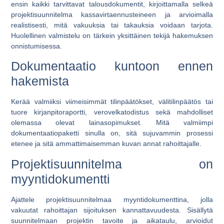
ensin kaikki tarvittavat talousdokumentit, kirjoittamalla selkeä
projektisuunnitelma kassavirtaennusteineen ja arvioimalla
realistisesti, mitä vakuuksia tai takauksia voidaan tarjota.
Huolellinen valmistelu on tärkein yksittäinen tekijä hakemuksen
onnistumisessa.
Dokumentaatio kuntoon ennen
hakemista
Kerää valmiiksi viimeisimmät tilinpäätökset, välitilinpäätös tai
tuore kirjanpitoraportti, verovelkatodistus sekä mahdolliset
olemassa olevat lainasopimukset. Mitä valmiimpi
dokumentaatiopaketti sinulla on, sitä sujuvammin prosessi
etenee ja sitä ammattimaisemman kuvan annat rahoittajalle.
Projektisuunnitelma on
myyntidokumentti
Ajattele projektisuunnitelmaa myyntidokumenttina, jolla
vakuutat rahoittajan sijoituksen kannattavuudesta. Sisällytä
suunnitelmaan projektin tavoite ja aikataulu, arvioidut