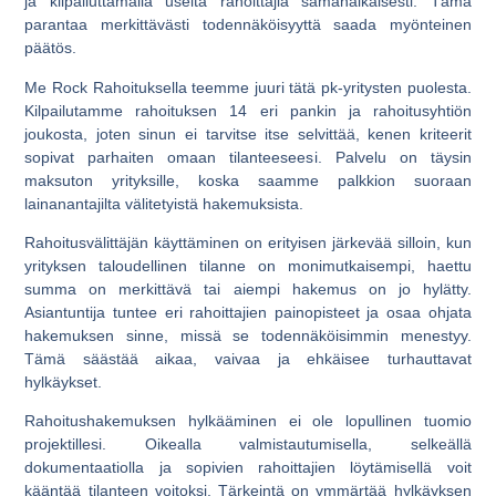
ja kilpailuttamalla useita rahoittajia samanaikaisesti. Tämä
parantaa merkittävästi todennäköisyyttä saada myönteinen
päätös.
Me Rock Rahoituksella teemme juuri tätä pk-yritysten puolesta.
Kilpailutamme rahoituksen 14 eri pankin ja rahoitusyhtiön
joukosta, joten sinun ei tarvitse itse selvittää, kenen kriteerit
sopivat parhaiten omaan tilanteeseesi. Palvelu on täysin
maksuton yrityksille, koska saamme palkkion suoraan
lainanantajilta välitetyistä hakemuksista.
Rahoitusvälittäjän käyttäminen on erityisen järkevää silloin, kun
yrityksen taloudellinen tilanne on monimutkaisempi, haettu
summa on merkittävä tai aiempi hakemus on jo hylätty.
Asiantuntija tuntee eri rahoittajien painopisteet ja osaa ohjata
hakemuksen sinne, missä se todennäköisimmin menestyy.
Tämä säästää aikaa, vaivaa ja ehkäisee turhauttavat
hylkäykset.
Rahoitushakemuksen hylkääminen ei ole lopullinen tuomio
projektillesi. Oikealla valmistautumisella, selkeällä
dokumentaatiolla ja sopivien rahoittajien löytämisellä voit
kääntää tilanteen voitoksi. Tärkeintä on ymmärtää hylkäyksen