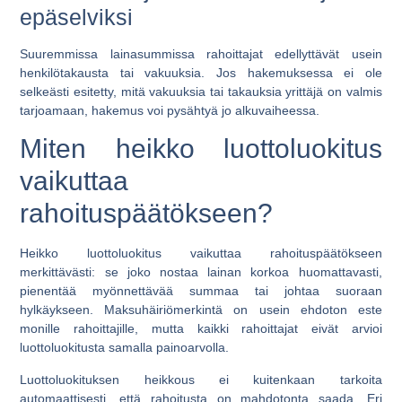
epäselviksi
Suuremmissa lainasummissa rahoittajat edellyttävät usein
henkilötakausta tai vakuuksia. Jos hakemuksessa ei ole
selkeästi esitetty, mitä vakuuksia tai takauksia yrittäjä on valmis
tarjoamaan, hakemus voi pysähtyä jo alkuvaiheessa.
Miten heikko luottoluokitus
vaikuttaa
rahoituspäätökseen?
Heikko luottoluokitus vaikuttaa rahoituspäätökseen
merkittävästi: se joko nostaa lainan korkoa huomattavasti,
pienentää myönnettävää summaa tai johtaa suoraan
hylkäykseen. Maksuhäiriömerkintä on usein ehdoton este
monille rahoittajille, mutta kaikki rahoittajat eivät arvioi
luottoluokitusta samalla painoarvolla.
Luottoluokituksen heikkous ei kuitenkaan tarkoita
automaattisesti, että rahoitusta on mahdotonta saada. Eri