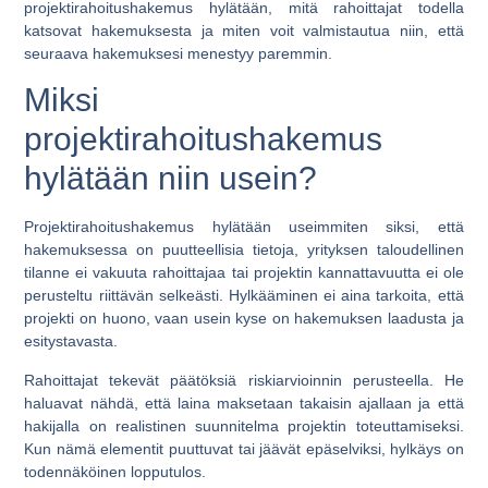
projektirahoitushakemus hylätään
, mitä rahoittajat todella
katsovat hakemuksesta ja miten voit valmistautua niin, että
seuraava hakemuksesi menestyy paremmin.
Miksi
projektirahoitushakemus
hylätään niin usein?
Projektirahoitushakemus hylätään useimmiten siksi, että
hakemuksessa on puutteellisia tietoja, yrityksen taloudellinen
tilanne ei vakuuta rahoittajaa tai projektin kannattavuutta ei ole
perusteltu riittävän selkeästi. Hylkääminen ei aina tarkoita, että
projekti on huono, vaan usein kyse on hakemuksen laadusta ja
esitystavasta.
Rahoittajat tekevät päätöksiä riskiarvioinnin perusteella. He
haluavat nähdä, että laina maksetaan takaisin ajallaan ja että
hakijalla on realistinen suunnitelma projektin toteuttamiseksi.
Kun nämä elementit puuttuvat tai jäävät epäselviksi, hylkäys on
todennäköinen lopputulos.