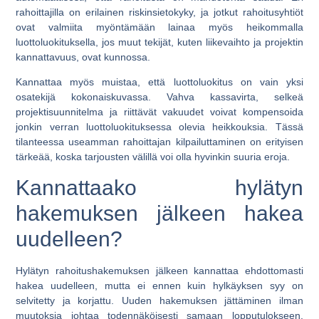
rahoittajilla on erilainen riskinsietokyky, ja jotkut rahoitusyhtiöt
ovat valmiita myöntämään lainaa myös heikommalla
luottoluokituksella, jos muut tekijät, kuten liikevaihto ja projektin
kannattavuus, ovat kunnossa.
Kannattaa myös muistaa, että luottoluokitus on vain yksi
osatekijä kokonaiskuvassa. Vahva kassavirta, selkeä
projektisuunnitelma ja riittävät vakuudet voivat kompensoida
jonkin verran luottoluokituksessa olevia heikkouksia. Tässä
tilanteessa useamman rahoittajan kilpailuttaminen on erityisen
tärkeää, koska tarjousten välillä voi olla hyvinkin suuria eroja.
Kannattaako hylätyn
hakemuksen jälkeen hakea
uudelleen?
Hylätyn rahoitushakemuksen jälkeen kannattaa ehdottomasti
hakea uudelleen, mutta ei ennen kuin hylkäyksen syy on
selvitetty ja korjattu. Uuden hakemuksen jättäminen ilman
muutoksia johtaa todennäköisesti samaan lopputulokseen,