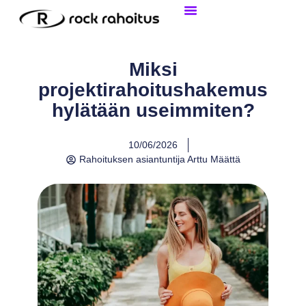
Tietoa Yritysrahoituksesta
Henkilökohtainen Laina
Miksi
projektirahoitushakemus
hylätään useimmiten?
10/06/2026
Rahoituksen asiantuntija
Arttu Määttä