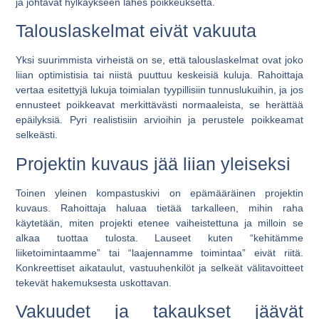
ja johtavat hylkäykseen lähes poikkeuksetta.
Talouslaskelmat eivät vakuuta
Yksi suurimmista virheistä on se, että talouslaskelmat ovat joko
liian optimistisia tai niistä puuttuu keskeisiä kuluja. Rahoittaja
vertaa esitettyjä lukuja toimialan tyypillisiin tunnuslukuihin, ja jos
ennusteet poikkeavat merkittävästi normaaleista, se herättää
epäilyksiä. Pyri realistisiin arvioihin ja perustele poikkeamat
selkeästi.
Projektin kuvaus jää liian yleiseksi
Toinen yleinen kompastuskivi on epämääräinen projektin
kuvaus. Rahoittaja haluaa tietää tarkalleen, mihin raha
käytetään, miten projekti etenee vaiheistettuna ja milloin se
alkaa tuottaa tulosta. Lauseet kuten “kehitämme
liiketoimintaamme” tai “laajennamme toimintaa” eivät riitä.
Konkreettiset aikataulut, vastuuhenkilöt ja selkeät välitavoitteet
tekevät hakemuksesta uskottavan.
Vakuudet ja takaukset jäävät