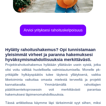
Arvioi yrityksesi rahoituskelpoisuus
Hylätty rahoitushakemus? Opi tunnistamaan
yleisimmät virheet ja paranna hakemuksesi
hyväksymismahdollisuuksia merkittävästi.
Projektirahoitushakemus hylätään yllättävän usein syistä, jotka
olisi voitu välttää huolellisella valmistautumisella. Monelle pk-
yrittäjälle hylkäyspäätös tulee täytenä yllätyksenä, vaikka
liiketoiminta vaikuttaa omasta mielestä terveeltä ja projekti
kannattavalta. Ymmärtämällä rahoittajien
päätöksentekoprosessin voit merkittävästi parantaa
hakemuksesi läpimenomahdollisuuksia.
Tässä artikkelissa käymme läpi tärkeimmät syyt siihen, miksi