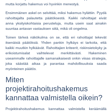
mutta korjattu hakemus voi hyvinkin menestyä.
Ensimmäinen askel on selvittää, miksi hakemus hylättiin. Pyydä
rahoittajalta palautetta päätöksestä. Kaikki rahoittajat eivät
anna yksityiskohtaisia perusteluja, mutta usein saat ainakin
suuntaa antavan vastauksen siitä, mikä oli ongelma.
Toinen tärkeä näkökulma on se, että eri rahoittajat tekevät
itsenäisiä päätöksiä. Yhden pankin hylkäys ei tarkoita, että
kaikki muutkin hylkäävät. Rahoittajien kriteerit, riskinsietokyky ja
erikoistumisalat vaihtelevat merkittävästi. Hakeminen
useammalle rahoittajalle samanaikaisesti onkin viisas strategia,
joka säästää aikaa ja parantaa mahdollisuuksia saada
myönteinen päätös.
Miten
projektirahoitushakemus
kannattaa valmistella oikein?
Projektirahoitushakemus kannattaa valmistella keräämällä