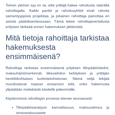
Toinen yleinen syy on se, että yrittäjä hakee rahoitusta väärältä
rahoittajalta. Kaikki pankit ja rahoitusyhtiöt eivät rahoita
samantyyppisiä projekteja, ja jokainen rahoittaja painottaa eri
asioita päätöksenteossaan. Tämä tekee rahoittajavertailusta
erityisen tärkeää ennen hakemuksen jättämistä.
Mitä tietoja rahoittaja tarkistaa
hakemuksesta
ensimmäisenä?
Rahoittaja tarkistaa ensimmäisenä yrityksen tilinpäätöstiedot,
maksuhäiriömerkinnät, liikevaihdon kehityksen ja yrittäjän
henkilökohtaisen luottotietohistorian. Nämä neljä tekijää
muodostavat nopean ensiarvion siitä, onko hakemusta
ylipäätään mielekästä käsitellä pidemmälle.
Käytännössä rahoittajan prosessi etenee seuraavasti:
Tilinpäätösanalyysi: kannattavuus, maksuvalmius ja
omavaraisuusaste