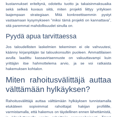
kustannukset eriteltynä, odotettu tuotto ja takaisinmaksuaika
sekä selkeä kuvaus siitä, miten projekti liittyy yrityksen
laajempaan strategiaan. Mitä konkreettisemmin pystyt
vastaamaan kysymykseen “miksi tämä projekti on kannattava”,
sitä paremmat mahdollisuudet sinulla on.
Pyydä apua tarvittaessa
Jos taloudellisten laskelmien tekeminen ei ole vahvuutesi,
käänny kirjanpitäjän tai talouskonsultin puoleen. Ammattilaisen
avulla laadittu kassavirtaennuste on vakuuttavampi kuin
yrittäjän itse hahmottelema arvio, ja se voi ratkaista
hakemuksen kohtalon.
Miten rahoitusvälittäjä auttaa
välttämään hylkäyksen?
Rahoitusvälittäjä auttaa välttämään hylkäyksen tunnistamalla
etukäteen sopivimmat rahoittajat hakijan profiilille,
varmistamalla, että hakemus on täydellinen ennen lähettämistä,