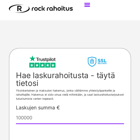
Tietoa Yritysrahoituksesta
Henkilökohtainen Laina
Hae laskurahoitusta - täytä
tietosi
Yksinkertainen ja maksuton hakemus, jonka välitämme yhteistyöpankeille ja
rahoittajille. Hakemus ei sido sinua vielä mihinkään, ja saat laskurahoitustarjoukset
tutustumista varten nopeasti.
Laskujen summa €